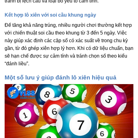
tránh bị lệch cầu và loại bỏ yếu tố cảm tính.
Kết hợp lô xiên với soi cầu khung ngày
Để tăng khả năng trúng, nhiều người chơi thường kết hợp
với chiến thuật soi cầu theo khung từ 3 đến 5 ngày. Việc
này giúp xác định các cặp số có xác suất về trong chu kỳ
gần, từ đó ghép xiên hợp lý hơn. Khi có dữ liệu chuẩn, bạn
sẽ hạn chế được sự cảm tính và tránh chọn số theo kiểu
“đánh liều”.
Một số lưu ý giúp đánh lô xiên hiệu quả