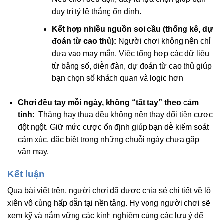
duy trì tỷ lệ thắng ổn định.
Kết hợp nhiều nguồn soi cầu (thống kê, dự
đoán từ cao thủ):
Người chơi không nên chỉ
dựa vào may mắn. Việc tổng hợp các dữ liệu
từ bảng số, diễn đàn, dự đoán từ cao thủ giúp
bạn chọn số khách quan và logic hơn.
Chơi đều tay mỗi ngày, không “tất tay” theo cảm
tính:
Thắng hay thua đều không nên thay đổi tiền cược
đột ngột. Giữ mức cược ổn định giúp bạn dễ kiểm soát
cảm xúc, đặc biệt trong những chuỗi ngày chưa gặp
vận may.
Kết luận
Qua bài viết trên, người chơi đã được chia sẻ chi tiết về lô
xiên vô cùng hấp dẫn tại nền tảng. Hy vọng người chơi sẽ
xem kỹ và nắm vững các kinh nghiệm cùng các lưu ý để