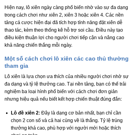
Hiện nay, lô xiên ngày càng phổ biến nhờ vào sự đa dạng
trong cách chơi như xiên 2, xiên 3 hoặc xiên 4. Các nền
tảng cá cược hiện đại đã tích hợp tính năng đặt xiên dễ
thao tác, kèm theo thống kê hỗ trợ soi cầu. Điều này tạo
điều kiện thuận lợi cho người chơi tiếp cận và nâng cao
khả năng chiến thắng mỗi ngày.
Một số cách chơi lô xiên các cao thủ thường
tham gia
Lô xiên là lựa chọn ưa thích của nhiều người chơi nhờ sự
đa dạng và tỷ lệ thưởng cao. Tại nền tảng, bạn có thể trải
nghiệm ba loại hình phổ biến với cách chơi đơn giản
nhưng hiệu quả nếu biết kết hợp chiến thuật đúng đắn:
Lô đề xiên 2:
Đây là dạng cơ bản nhất, bạn chỉ cần
chọn 2 con số và cả hai cùng về là thắng. Tỷ lệ trúng
thưởng khá cao, phù hợp với người mới hoặc thích