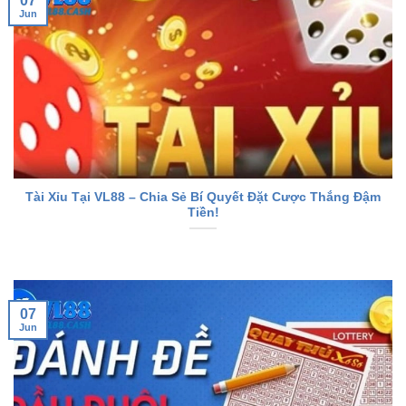
07
Jun
Tài Xỉu Tại VL88 – Chia Sẻ Bí Quyết Đặt Cược Thắng Đậm
Tiền!
07
Jun