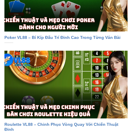
Poker VL88 – Bí Kíp Đấu Trí Đỉnh Cao Trong Từng Ván Bài
Roulette VL88 – Chinh Phục Vòng Quay Với Chiến Thuật
Đỉnh