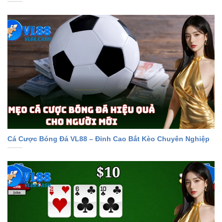
Cá Cược Bóng Đá VL88 – Đỉnh Cao Bắt Kèo Chuyên Nghiệp