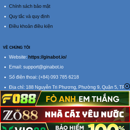
Chính sách bảo mật
Quy tắc và quy định
Điều khoản điều kiện
VỀ CHÚNG TÔI
Website:
https://ginabot.io/
Email:
support@ginabot.io
Số điện thoại: (+84) 093 785 6218
Địa chỉ: 188 Nguyễn Tri Phương, Phường 9, Quận 5, TP.
Hồ Chí Minh, Việt Nam
Hashtag: #Vl88 #vl88cash #nhacaivl88
#cacuoctructuyenvl88 #dangkyvl88 #dangnhapvl88
#khuyenmaivl88