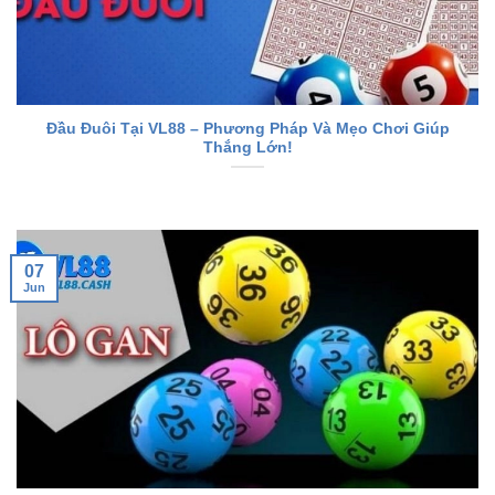
Đầu Đuôi Tại VL88 – Phương Pháp Và Mẹo Chơi Giúp
Thắng Lớn!
07
Jun