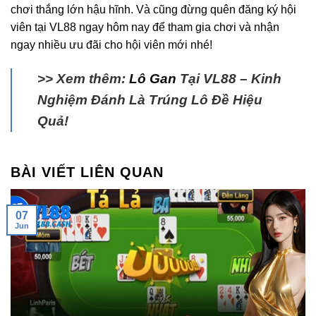
chơi thắng lớn hậu hĩnh. Và cũng đừng quên đăng ký hội
viên tại VL88 ngay hôm nay để tham gia chơi và nhận
ngay nhiều ưu đãi cho hội viên mới nhé!
>> Xem thêm:
Lô Gan
Tại VL88 – Kinh
Nghiệm Đánh Là Trúng Lô Đề Hiệu
Quả!
BÀI VIẾT LIÊN QUAN
07
Jun