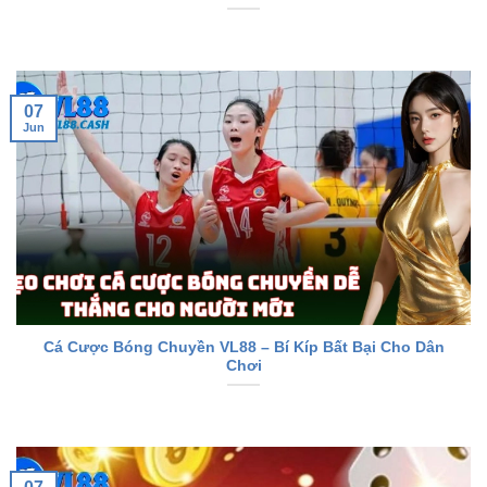
07
Jun
Cá Cược Bóng Chuyền VL88 – Bí Kíp Bất Bại Cho Dân
Chơi