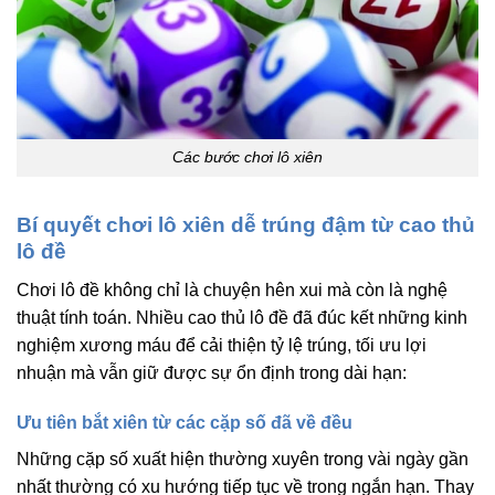
Các bước chơi lô xiên
Bí quyết chơi lô xiên dễ trúng đậm từ cao thủ
lô đề
Chơi lô đề không chỉ là chuyện hên xui mà còn là nghệ
thuật tính toán. Nhiều cao thủ lô đề đã đúc kết những kinh
nghiệm xương máu để cải thiện tỷ lệ trúng, tối ưu lợi
nhuận mà vẫn giữ được sự ổn định trong dài hạn:
Ưu tiên bắt xiên từ các cặp số đã về đều
Những cặp số xuất hiện thường xuyên trong vài ngày gần
nhất thường có xu hướng tiếp tục về trong ngắn hạn. Thay