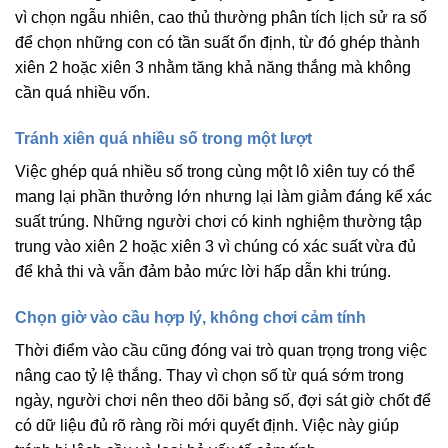
vì chọn ngẫu nhiên, cao thủ thường phân tích lịch sử ra số
để chọn những con có tần suất ổn định, từ đó ghép thành
xiên 2 hoặc xiên 3 nhằm tăng khả năng thắng mà không
cần quá nhiều vốn.
Tránh xiên quá nhiều số trong một lượt
Việc ghép quá nhiều số trong cùng một lô xiên tuy có thể
mang lại phần thưởng lớn nhưng lại làm giảm đáng kể xác
suất trúng. Những người chơi có kinh nghiệm thường tập
trung vào xiên 2 hoặc xiên 3 vì chúng có xác suất vừa đủ
để khả thi và vẫn đảm bảo mức lời hấp dẫn khi trúng.
Chọn giờ vào cầu hợp lý, không chơi cảm tính
Thời điểm vào cầu cũng đóng vai trò quan trọng trong việc
nâng cao tỷ lệ thắng. Thay vì chọn số từ quá sớm trong
ngày, người chơi nên theo dõi bảng số, đợi sát giờ chốt để
có dữ liệu đủ rõ ràng rồi mới quyết định. Việc này giúp