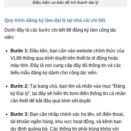
Điều kiện cơ bản để trở thành đại lý
Quy trình đăng ký làm đại lý tại nhà cái chi tiết
Dưới đây là các bước chi tiết để đăng ký làm cộng tác
viên:
Bước 1:
Đầu tiên, bạn cần vào website chính thức của
VL88 thông qua trình duyệt trên thiết bị di động hoặc
máy tính. Đây là nơi cung cấp đầy đủ thông tin và các
biểu mẫu đăng ký dành cho cộng tác viên.
Bước 2:
Tại trang chủ, bạn tìm và nhấn vào mục “Đăng
ký Đại lý”, tại đây sẽ hiển thị form điền thông tin cá nhân
cần thiết để bắt đầu quá trình xét duyệt.
Bước 3:
Bạn cần nhập chính xác họ tên, số điện thoại,
tài khoản ngân hàng, khu vực hoạt động, và kênh bạn
dự định quảng bá. Các thông tin phải trùng khớp với