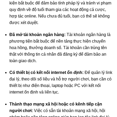
kiện bắt buộc để đảm bảo tính pháp lý và tránh vi phạm
quy định về độ tuổi tham gia các hoạt động cá cược,
hợp tác online. Nếu chưa đủ tuổi, bạn có thể sẽ không
được xét duyệt.
Đã mở tài khoản ngân hàng:
Tài khoản ngân hàng là
phương tiện bắt buộc để nền tảng thực hiện chuyển
hoa hồng, thưởng doanh số. Tài khoản cần trùng tên
thật với thông tin cá nhân đã đăng ký để đảm bảo an
toàn giao dịch.
Có thiết bị có kết nối internet ổn định:
Để quản lý link
đại lý, theo dõi số liệu và hỗ trợ người chơi, bạn cần có
thiết bị như điện thoại, laptop hoặc PC với kết nối
internet ổn định và liên tục.
Thành thạo mạng xã hội hoặc có kênh tiếp cận
người chơi:
Việc có sẵn tài khoản mạng xã hội, hội