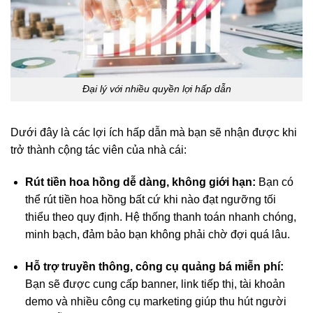
Đại lý với nhiều quyền lợi hấp dẫn
Dưới đây là các lợi ích hấp dẫn mà bạn sẽ nhận được khi
trở thành cộng tác viên của nhà cái:
Rút tiền hoa hồng dễ dàng, không giới hạn:
Bạn có
thể rút tiền hoa hồng bất cứ khi nào đạt ngưỡng tối
thiểu theo quy định. Hệ thống thanh toán nhanh chóng,
minh bạch, đảm bảo bạn không phải chờ đợi quá lâu.
Hỗ trợ truyền thông, công cụ quảng bá miễn phí:
Bạn sẽ được cung cấp banner, link tiếp thị, tài khoản
demo và nhiều công cụ marketing giúp thu hút người