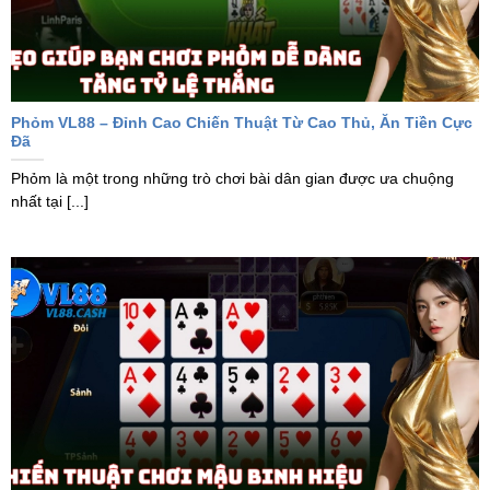
Phỏm VL88 – Đỉnh Cao Chiến Thuật Từ Cao Thủ, Ăn Tiền Cực
Đã
Phỏm là một trong những trò chơi bài dân gian được ưa chuộng
nhất tại [...]