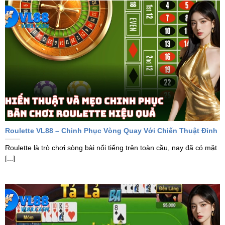
Roulette VL88 – Chinh Phục Vòng Quay Với Chiến Thuật Đỉnh
Roulette là trò chơi sòng bài nổi tiếng trên toàn cầu, nay đã có mặt
[...]