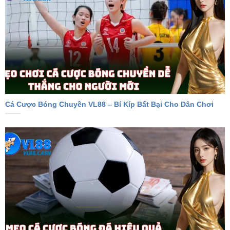
Cá Cược Bóng Chuyền VL88 – Bí Kíp Bất Bại Cho Dân Chơi