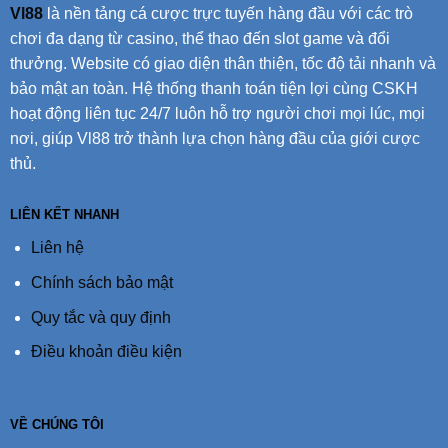
Vl88
là nền tảng cá cược trực tuyến hàng đầu với các trò
chơi đa dạng từ casino, thể thao đến slot game và đổi
thưởng. Website có giao diện thân thiện, tốc độ tải nhanh và
bảo mật an toàn. Hệ thống thanh toán tiện lợi cùng CSKH
hoạt động liên tục 24/7 luôn hỗ trợ người chơi mọi lúc, mọi
nơi, giúp Vl88 trở thành lựa chọn hàng đầu của giới cược
thủ.
LIÊN KẾT NHANH
Liên hệ
Chính sách bảo mật
Quy tắc và quy định
Điều khoản điều kiện
VỀ CHÚNG TÔI