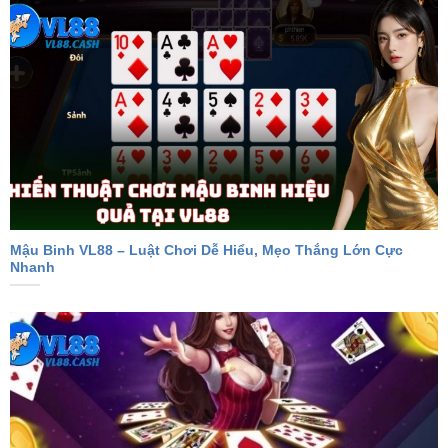
Mậu Binh VL88 – Luật Chơi Dễ Hiểu, Mẹo Thắng Lớn Cực
Nhanh