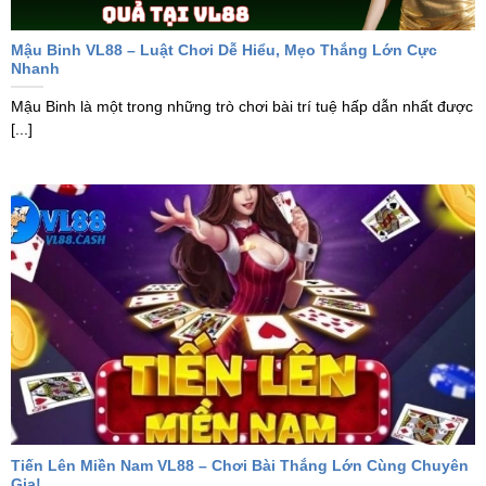
Mậu Binh VL88 – Luật Chơi Dễ Hiểu, Mẹo Thắng Lớn Cực
Nhanh
Mậu Binh là một trong những trò chơi bài trí tuệ hấp dẫn nhất được
[...]
Tiến Lên Miền Nam VL88 – Chơi Bài Thắng Lớn Cùng Chuyên
Gia!