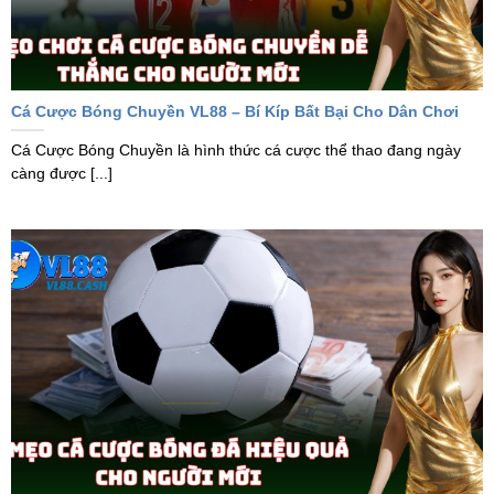
Cá Cược Bóng Chuyền VL88 – Bí Kíp Bất Bại Cho Dân Chơi
Cá Cược Bóng Chuyền là hình thức cá cược thể thao đang ngày
càng được [...]