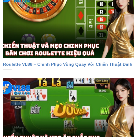
Roulette VL88 – Chinh Phục Vòng Quay Với Chiến Thuật Đỉnh